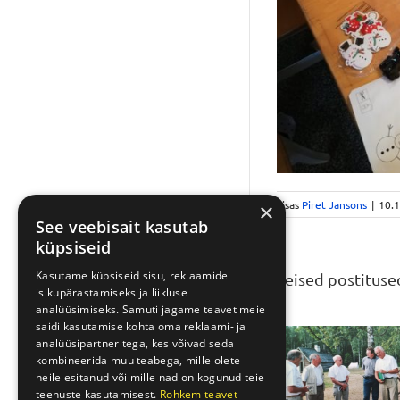
Lisas
Piret Jansons
|
10.
×
See veebisait kasutab
küpsiseid
Kasutame küpsiseid sisu, reklaamide
Teised postituse
isikupärastamiseks ja liikluse
analüüsimiseks. Samuti jagame teavet meie
saidi kasutamise kohta oma reklaami- ja
analüüsipartneritega, kes võivad seda
kombineerida muu teabega, mille olete
neile esitanud või mille nad on kogunud teie
teenuste kasutamisest.
Rohkem teavet