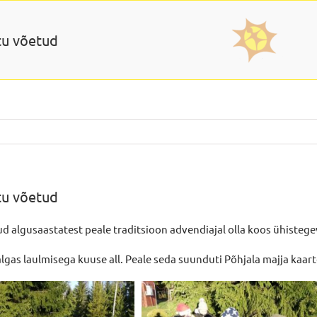
tu võetud
tu võetud
d algusaastatest peale traditsioon advendiajal olla koos ühistege
lgas laulmisega kuuse all. Peale seda suunduti Põhjala majja kaar