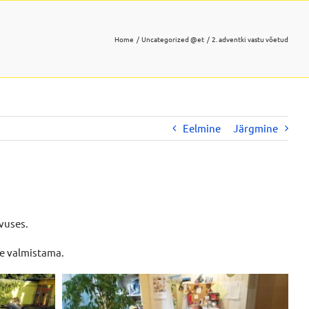
Home
Uncategorized @et
2. adventki vastu võetud
Eelmine
Järgmine
vuses.
te valmistama.