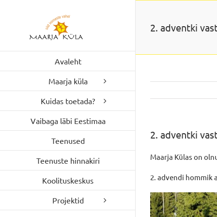
Skip
to
2. adventki vas
content
Avaleht
Maarja küla
Kuidas toetada?
Vaibaga läbi Eestimaa
2. adventki vas
Teenused
Maarja Külas on olnu
Teenuste hinnakiri
2. advendi hommik a
Koolituskeskus
Projektid