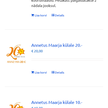
koordinaadid. Pesakast paigaldatakse 2
nädala jooksul.
Lisa korvi
Details
Annetus Maarja külale 20.-
€
20,00
Lisa korvi
Details
Annetus Maarja külale 10.-
€
10,00