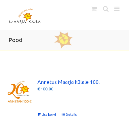
Skip
to
content
Pood
Annetus Maarja külale 100.-
€
100,00
Lisa korvi
Details