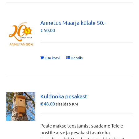
Annetus Maarja külale 50.-
€
50,00
Lisa korvi
Details
Kuldnoka pesakast
€
48,00
sisaldab KM
Peale makse teostamist saadame Teie e-
postile arve ja pesakasti asukoha