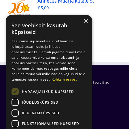
Annetus Maarja külale 5.-
€
5,00
×
See veebisait kasutab
küpsiseid
Lisa korvi
Details
Kasutame küpsiseid sisu, reklaamide
isikupärastamiseks ja liikluse
analüüsimiseks. Samuti jagame teavet meie
saidi kasutamise kohta oma reklaami- ja
analüüsipartneritega, kes võivad seda
kombineerida muu teabega, mille olete
neile esitanud või mille nad on kogunud teie
teenuste kasutamisest.
Rohkem teavet
Küpsiste kasutamise- ja privaatsuspoliitika teavitus
HÄDAVAJALIKUD KÜPSISED
Isikuandmete töötlemise põhimõtted
JÕUDLUSKÜPSISED
REKLAAMKÜPSISED
FUNKTSIONAALSED KÜPSISED