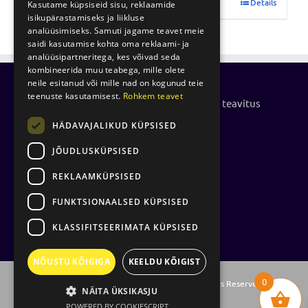
Lisa korvi
Details
Kasutame küpsiseid sisu, reklaamide
isikupärastamiseks ja liikluse
analüüsimiseks. Samuti jagame teavet meie
saidi kasutamise kohta oma reklaami- ja
analüüsipartneritega, kes võivad seda
kombineerida muu teabega, mille olete
neile esitanud või mille nad on kogunud teie
teenuste kasutamisest.
Rohkem teavet
Küpsiste kasutamise- ja privaatsuspoliitika teavitus
HÄDAVAJALIKUD KÜPSISED
Isikuandmete töötlemise põhimõtted
JÕUDLUSKÜPSISED
REKLAAMKÜPSISED
FUNKTSIONAALSED KÜPSISED
KLASSIFITSEERIMATA KÜPSISED
NÕUSTU KÕIGIGA
KEELDU KÕIGIST
0
Vihmategija
| Copyright © 2021-2025. All Rights Reserved.
NÄITA ÜKSIKASJU
POWERED BY COOKIESCRIPT