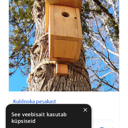
Kuldnoka pesakast
€
48,00
×
sisaldab KM
See veebisait kasutab
küpsiseid