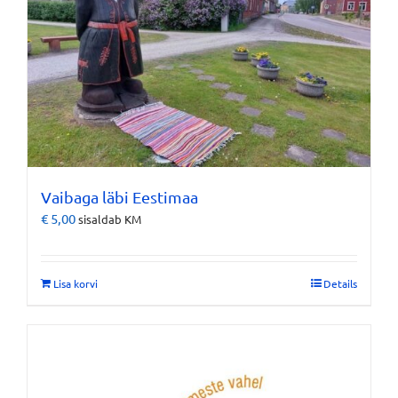
Vaibaga läbi Eestimaa
€
5,00
sisaldab KM
Lisa korvi
Details