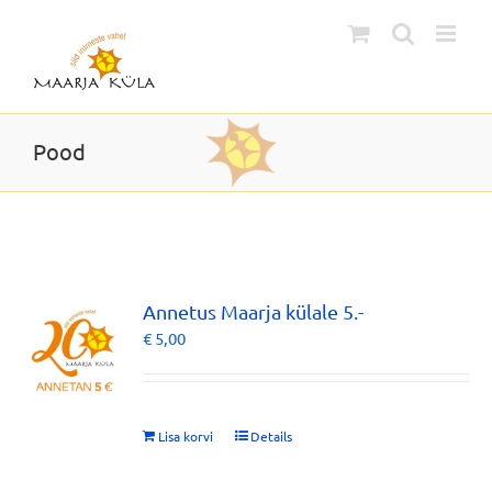
Skip
to
content
Pood
Annetus Maarja külale 5.-
€
5,00
Lisa korvi
Details