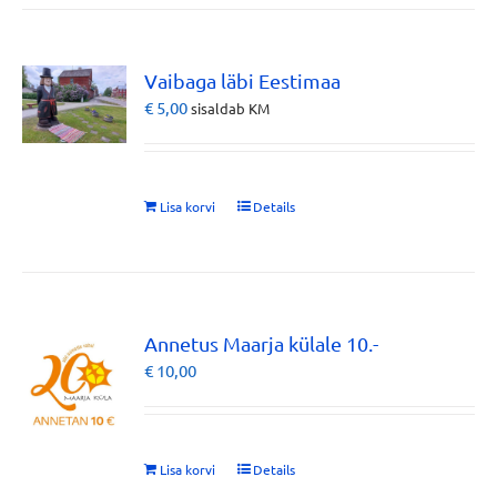
Vaibaga läbi Eestimaa
€
5,00
sisaldab KM
Lisa korvi
Details
Annetus Maarja külale 10.-
€
10,00
Lisa korvi
Details