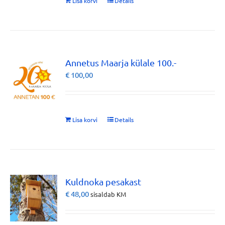
Lisa korvi
Details
Annetus Maarja külale 100.-
€
100,00
Lisa korvi
Details
Kuldnoka pesakast
€
48,00
sisaldab KM