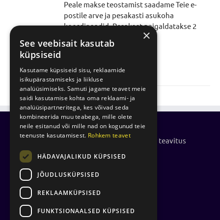
Peale makse teostamist saadame Teie e-
postile arve ja pesakasti asukoha
koordinaadid. Pesakast paigaldatakse 2
×
nädala jooksul.
See veebisait kasutab
küpsiseid
Lisa korvi
Details
Kasutame küpsiseid sisu, reklaamide
isikupärastamiseks ja liikluse
analüüsimiseks. Samuti jagame teavet meie
saidi kasutamise kohta oma reklaami- ja
analüüsipartneritega, kes võivad seda
kombineerida muu teabega, mille olete
neile esitanud või mille nad on kogunud teie
teenuste kasutamisest.
Rohkem teavet
Küpsiste kasutamise- ja privaatsuspoliitika teavitus
HÄDAVAJALIKUD KÜPSISED
Isikuandmete töötlemise põhimõtted
JÕUDLUSKÜPSISED
REKLAAMKÜPSISED
FUNKTSIONAALSED KÜPSISED