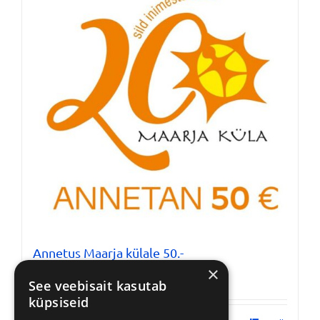
Annetus Maarja külale 50.-
€
50,00
×
See veebisait kasutab
küpsiseid