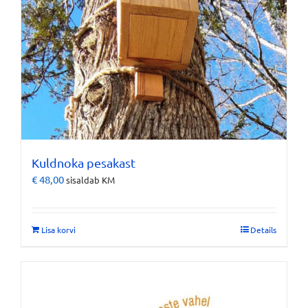
Kuldnoka pesakast
€
48,00
sisaldab KM
Lisa korvi
Details