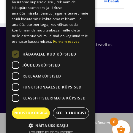
Lisa korvi
Details
Kasutame küpsiseid sisu, reklaamide
isikupärastamiseks ja liikluse
analüüsimiseks. Samuti jagame teavet meie
saidi kasutamise kohta oma reklaami- ja
analüüsipartneritega, kes võivad seda
kombineerida muu teabega, mille olete
neile esitanud või mille nad on kogunud teie
teenuste kasutamisest.
Rohkem teavet
Küpsiste kasutamise- ja privaatsuspoliitika teavitus
HÄDAVAJALIKUD KÜPSISED
Isikuandmete töötlemise põhimõtted
JÕUDLUSKÜPSISED
REKLAAMKÜPSISED
FUNKTSIONAALSED KÜPSISED
KLASSIFITSEERIMATA KÜPSISED
NÕUSTU KÕIGIGA
KEELDU KÕIGIST
0
Vihmategija
| Copyright © 2021-2025. All Rights Reserved.
NÄITA ÜKSIKASJU
POWERED BY COOKIESCRIPT